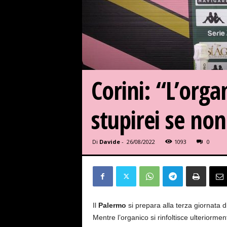
Corini: “L’orga
stupirei se no
Di
Davide
-
26/08/2022
1093
0
Il
Palermo
si prepara alla terza giornata d
Mentre l’organico si rinfoltisce ulteriorme