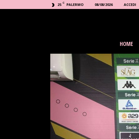
C
PALERMO
08/08/2026
ACCEDI
25
P
HOME
a
l
e
r
m
o
n
e
w
s