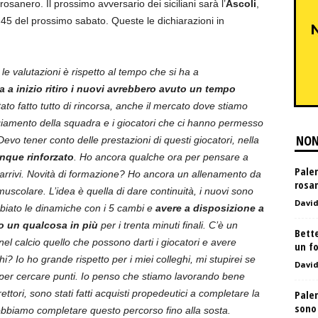
osanero. Il prossimo avversario dei siciliani sarà l’
Ascoli
,
.45 del prossimo sabato. Queste le dichiarazioni in
le valutazioni è rispetto al tempo che si ha a
 a inizio ritiro i nuovi avrebbero avuto un tempo
stato fatto tutto di rincorsa, anche il mercato dove stiamo
iamento della squadra e i giocatori che ci hanno permesso
NON
i. Devo tener conto delle prestazioni di questi giocatori, nella
nque rinforzato
. Ho ancora qualche ora per pensare a
Paler
arrivi. Novità di formazione? Ho ancora un allenamento da
rosan
uscolare. L’idea è quella di dare continuità, i nuovi sono
Davi
biato le dinamiche con i 5 cambi e
avere a disposizione a
to un qualcosa in più
per i trenta minuti finali. C’è un
Bette
el calcio quello che possono darti i giocatori e avere
un fo
? Io ho grande rispetto per i miei colleghi, mi stupirei se
Davi
i per cercare punti. Io penso che stiamo lavorando bene
ettori, sono stati fatti acquisti propedeutici a completare la
Paler
sono 
dobbiamo completare questo percorso fino alla sosta.