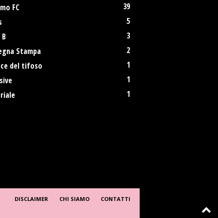
39
rmo FC
5
s
3
 B
2
egna Stampa
1
ce del tifoso
1
sive
1
riale
DISCLAIMER
CHI SIAMO
CONTATTI