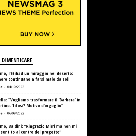
 DIMENTICARE
mo, l’Etihad un miraggio nel deserto: i
ero continuano a farsi male da soli
de
-
04/10/2022
lla: “Vogliamo trasformare il ‘Barbera’ in
rtino. Tifosi? Motivo d’orgoglio”
de
-
06/09/2022
mo, Baldini: “Ringrazio Mirri ma non mi
sentito al centro del progetto”