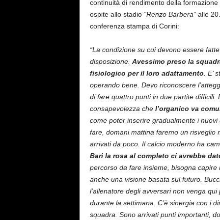
continuità di rendimento della formazione r
ospite allo stadio
“Renzo Barbera”
alle 20
conferenza stampa di Corini:
“La condizione su cui devono essere fatte 
disposizione.
Avessimo preso la squadra
fisiologico per il loro adattamento
. E’ 
operando bene. Devo riconoscere l’attegg
di fare quattro punti in due partite difficil
consapevolezza che
l’organico va comu
come poter inserire gradualmente i nuovi 
fare, domani mattina faremo un risveglio m
arrivati da poco. Il calcio moderno ha cam
Bari la rosa al completo ci avrebbe da
percorso da fare insieme, bisogna capire n
anche una visione basata sul futuro. Bucchi
l’allenatore degli avversari non venga qu
durante la settimana. C’è sinergia con i dir
squadra. Sono arrivati punti importanti, 