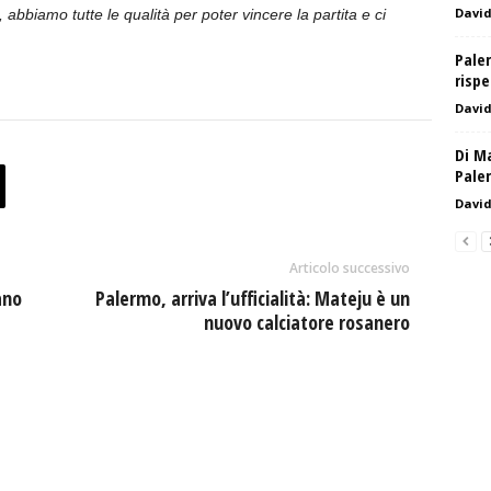
Davi
, abbiamo tutte le qualità per poter vincere la partita e ci
Paler
rispe
Davi
Di Ma
Pale
Davi
Articolo successivo
ano
Palermo, arriva l’ufficialità: Mateju è un
nuovo calciatore rosanero