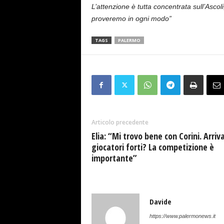
L’attenzione è tutta concentrata sull’Ascoli
proveremo in ogni modo”
TAGS
PALERMO
Articolo precedente
Elia: “Mi trovo bene con Corini. Arriv
giocatori forti? La competizione è
importante”
Davide
https://www.palermonews.it